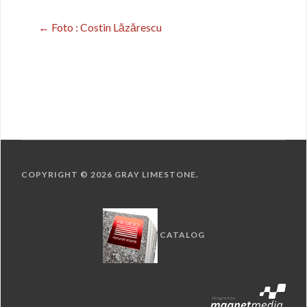
←
Foto : Costin Lăzărescu
Post
navigation
COPYRIGHT © 2026
GRAY LIMESTONE
.
CATALOG